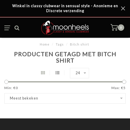
Winkel in classy clubwear in sensual style - Anonieme en
Discrete verzending
0
Home
/
Tags
/
Bitch shirt
PRODUCTEN GETAGD MET BITCH
SHIRT
24
Min: €
0
Max: €
5
Meest bekeken