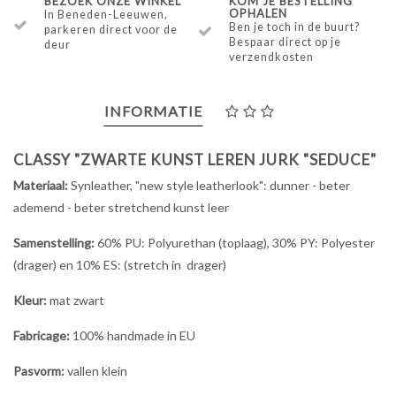
BEZOEK ONZE WINKEL
KOM JE BESTELLING
OPHALEN
In Beneden-Leeuwen,
Ben je toch in de buurt?
parkeren direct voor de
Bespaar direct op je
deur
verzendkosten
INFORMATIE
CLASSY "ZWARTE KUNST LEREN JURK "SEDUCE"
Materiaal:
Synleather, "new style leatherlook": dunner - beter
ademend - beter stretchend kunst leer
Samenstelling:
60% PU: Polyurethan (toplaag), 30% PY: Polyester
(drager) en 10% ES: (stretch in drager)
Kleur:
mat zwart
Fabricage:
100% handmade in EU
Pasvorm:
vallen klein