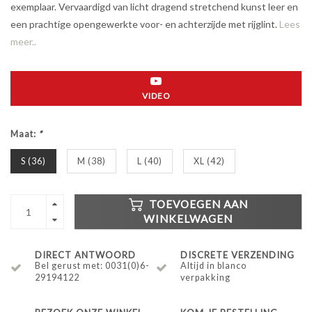
exemplaar. Vervaardigd van licht dragend stretchend kunst leer en
een prachtige opengewerkte voor- en achterzijde met rijglint.
Lees
meer..
VIDEO
Maat:
*
S (36)
M (38)
L (40)
XL (42)
TOEVOEGEN AAN
WINKELWAGEN
DIRECT ANTWOORD
DISCRETE VERZENDING
Bel gerust met: 0031(0)6-
Altijd in blanco
29194122
verpakking