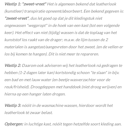
Wastip 1: "zweet-vreet"
Het is algemeen bekend dat leatherlook
(kunstleer) transpiratie opneemt/absorbeert. Een bekend gegeven is:
"zweet-vreet"
, dus let goed op dat je dit kledingstuk niet
ongewassen "wegpropt" in de hoek van een kast (tot een volgende
keer). Het effect van niet (tijdig) wassen is dat de toplaag van het
kunststof los raakt van de drager; m.a.w. de lijm tussen de 2
materialen is aangetast/aangevreten door het zweet. (en de vellen er
los bij komen te hangen). Dit is niet meer te repareren.
Wastip 2:
Daarom ook adviseren wij het leatherlook ná gedragen te
hebben (1-2 dagen later kan) kortstondig schoon "te slaan" in bijv.
een bad en met lauw water (en beetje wasverzachter voor de
reuk/frisheid). Droogdeppen met handdoek (niet droog wrijven) en
hierna op een hanger laten drogen.
Wastip 3:
nóóit in de wasmachine wassen, hierdoor wordt het
leatherlook té zwaar belast.
Opbergen:
in luchtige kast, nóóit tegen hetzelfde soort kleding aan.