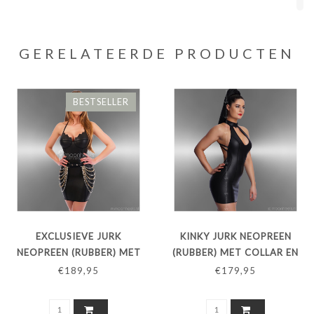
JE BEOORDELING TOEVOEGEN
GERELATEERDE PRODUCTEN
BESTSELLER
EXCLUSIEVE JURK
KINKY JURK NEOPREEN
NEOPREEN (RUBBER) MET
(RUBBER) MET COLLAR EN
"BAT-BRA"
SENSATIONELE OPEN RUG
€189,95
€179,95