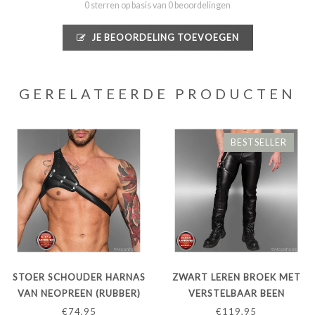
0 sterren op basis van 0 beoordelingen
JE BEOORDELING TOEVOEGEN
GERELATEERDE PRODUCTEN
BESTSELLER
STOER SCHOUDER HARNAS
ZWART LEREN BROEK MET
VAN NEOPREEN (RUBBER)
VERSTELBAAR BEEN
HARNAS
€74,95
€119,95