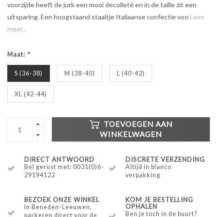
voorzijde heeft de jurk een mooi decolleté en in de taille zit een
uitsparing. Een hoogstaand staaltje Italiaanse confectie voo
Lees
meer..
Maat:
*
S (36-38)
M (38-40)
L (40-42)
XL (42-44)
TOEVOEGEN AAN
WINKELWAGEN
DIRECT ANTWOORD
DISCRETE VERZENDING
Bel gerust met: 0031(0)6-
Altijd in blanco
29194122
verpakking
BEZOEK ONZE WINKEL
KOM JE BESTELLING
OPHALEN
In Beneden-Leeuwen,
Ben je toch in de buurt?
parkeren direct voor de