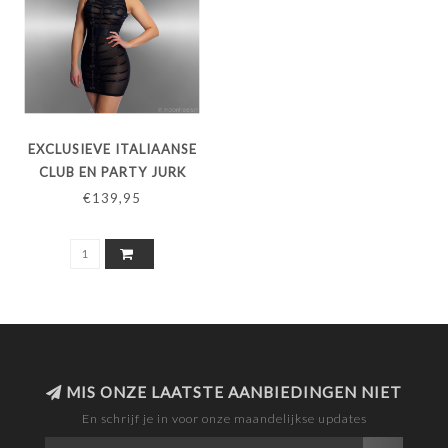
EXCLUSIEVE ITALIAANSE
CLUB EN PARTY JURK
"ALLURE"
€139,95
MIS ONZE LAATSTE AANBIEDINGEN NIET
En schrijf je in voor onze maandelijkse updates