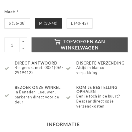
Maat:
*
S (36-38)
M (38-40)
L (40-42)
TOEVOEGEN AAN
WINKELWAGEN
DIRECT ANTWOORD
DISCRETE VERZENDING
Bel gerust met: 0031(0)6-
Altijd in blanco
29194122
verpakking
BEZOEK ONZE WINKEL
KOM JE BESTELLING
OPHALEN
In Beneden-Leeuwen,
Ben je toch in de buurt?
parkeren direct voor de
Bespaar direct op je
deur
verzendkosten
INFORMATIE