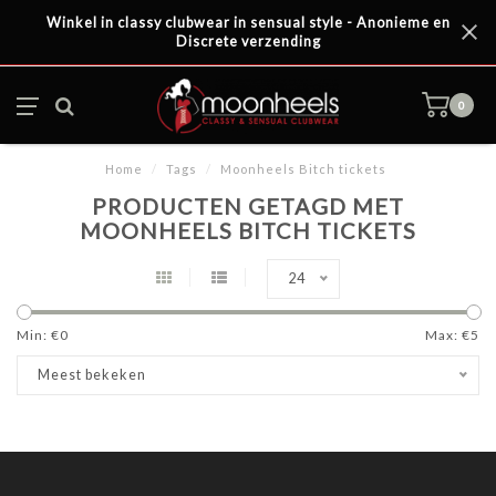
Winkel in classy clubwear in sensual style - Anonieme en
Discrete verzending
0
Home
/
Tags
/
Moonheels Bitch tickets
PRODUCTEN GETAGD MET
MOONHEELS BITCH TICKETS
24
Min: €
0
Max: €
5
Meest bekeken