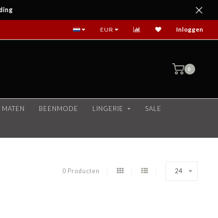
ding
EUR
Inloggen
0
 MATEN
BEENMODE
LINGERIE
SALE
0 Producten
24