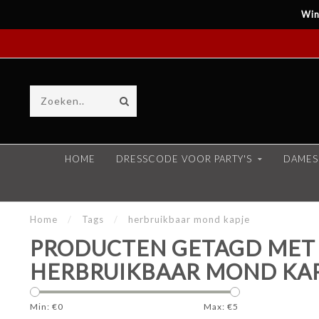
Win
HOME
DRESSCODE VOOR PARTY'S
DAMES
Home
/
Tags
/
herbruikbaar mond kapje
PRODUCTEN GETAGD MET
HERBRUIKBAAR MOND KA
Min: €
0
Max: €
5