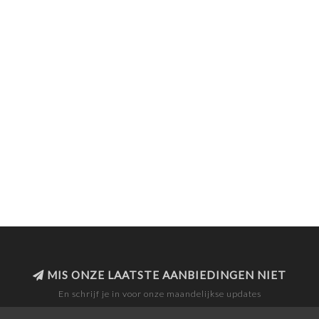
MIS ONZE LAATSTE AANBIEDINGEN NIET
En schrijf je in voor onze maandelijkse updates