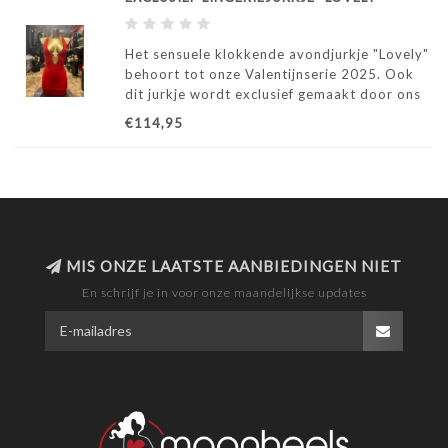
Het sensuele klokkende avondjurkje "Lovely"
behoort tot onze Valentijnserie 2025. Ook
dit jurkje wordt exclusief gemaakt door ons
atelier in Italië.
€114,95
MIS ONZE LAATSTE AANBIEDINGEN NIET
En schrijf je in voor onze maandelijkse updates