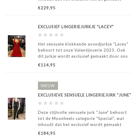
door ons atelier in Italië.
€229,95
EXCLUSIEF LINGERIEJURKJE "LACEY"
Het sensuele klokkende avondjurkje "Lacey"
behoort tot onze Valentijnserie 2025. Ook
dit jurkje wordt exclusief gemaakt door ons
atelier in Italië.
€114,95
NIEUW
EXCLUSIEVE SENSUELE LINGERIEJURK "JUNE"
Deze stijlvolle sensuele jurk "June" behoort
tot de Moonheels categorie "Special", wat
inhoudt dat het exclusief wordt gemaakt
door ons atelier in Italië.
€184,95