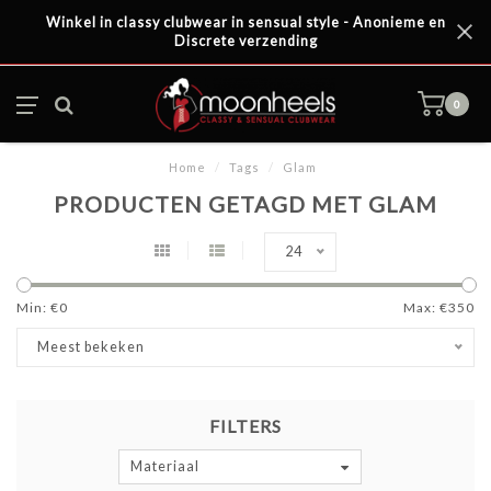
Winkel in classy clubwear in sensual style - Anonieme en
Discrete verzending
0
Home
/
Tags
/
Glam
PRODUCTEN GETAGD MET GLAM
24
Min: €
0
Max: €
350
Meest bekeken
FILTERS
Materiaal